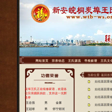
<
网站首页
宗亲动态
王氏源流
寻根叙谱
王氏文
当前位置:
返回首
始祖墓园重
炭埠王氏正在续修家谱，欢迎各
始祖墓园重
位宗亲踊跃捐款，支持这一光辉
始祖墓园重
圣举
·
王念强
男
金寨
始祖墓园重
·
王冠球
男
怀宁郑河