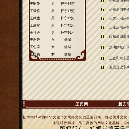
始祖墓园重
·
王嗣俊
男
怀宁郑河
始祖墓园重
·
王瑞祥
男
怀宁郑河
·
王武生
男
怀宁郑河
王秀元宗亲
·
王建堂
男
怀宁郑河
王伦治宗亲
·
王社会
男
怀宁郑河
始祖墓园重
·
王念云
女
舒城
·
王念翠
女
舒城
清明祭祖庆
·
王念惠
女
舒城
王宜和宗亲
五位企业宗
王氏网
新安
把博大精深的中华文化作为网络文化的重要源泉，推动优秀文化
体现时代精神、品位高雅的网络文化品牌，推动
版权所有：皖桐炭埠王氏宗亲