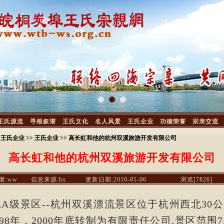
王氏源流
寻根叙谱
王氏文化
名人风景
王氏企业
功德荣誉
宗亲交流
> 王氏企业 >> 王氏企业 >> 高长虹和他的杭州双溪旅游开发有限公司
高长虹和他的杭州双溪旅游开发有限公司
者:ww
信息来源:bx
更新日期:2010-01-06
浏览[7826]
AA
级景区
--
杭州双溪漂流景区位于杭州西北
30
公
98
年，
2000
年底转制为有限责任公司
,
景区范围
7