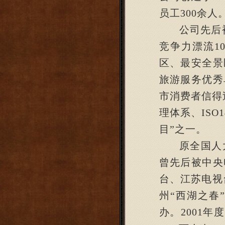
员工
300
余人
公司先后
竞争力漂流
1
区、最安全景
旅游服务优秀
市消费者信得
理体系、
ISO1
目
”
之一。
原全国人
曾先后被中央
台、江苏电视
州
“
西湖之春
办。
2001
年度