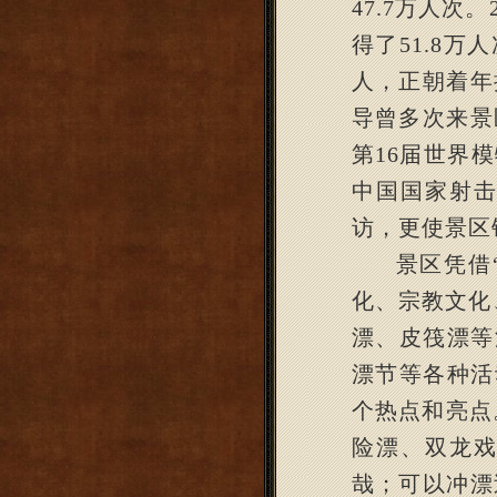
47.7
万人次。
得了
51.8
万人
人，正朝着年
导曾多次来景
第
16
届世界模
中国国家射
访，更使景区
景区凭借
化、宗教文化
漂、皮筏漂等
漂节等各种活
个热点和亮点
险漂、双龙
哉；可以冲漂