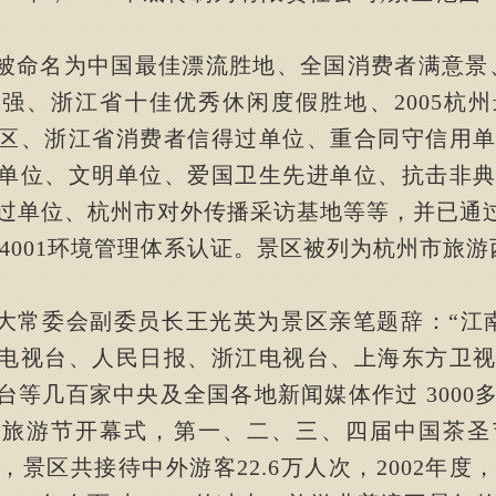
。
被命名为中国最佳漂流胜地、全国消费者满意景
0
强、浙江省十佳优秀休闲度假胜地、
2005
杭州
区、浙江省消费者信得过单位、重合同守信用
单位、文明单位、爱国卫生先进单位、抗击非
过单位、杭州市对外传播采访基地等等，并已通
4001
环境管理体系认证。景区被列为杭州市旅游
大常委会副委员长王光英为景区亲笔题辞：
“
江
电视台、人民日报、浙江电视台、上海东方卫
台等几百家中央及全国各地新闻媒体作过
3000
”
旅游节开幕式，第一、二、三、四届中国茶圣
，景区共接待中外游客
22.6
万人次，
2002
年度，