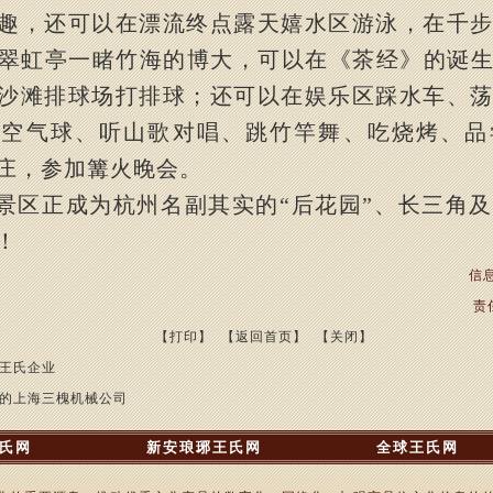
趣，还可以在漂流终点露天嬉水区游泳，在千
翠虹亭一睹竹海的博大，可以在《茶经》的诞
沙滩排球场打排球；还可以在娱乐区踩水车、
高空气球、听山歌对唱、跳竹竿舞、吃烧烤、品
庄，参加篝火晚会。
景区正成为杭州名副其实的
“
后花园
”
、长三角及
！
信息
责
【打印】
【返回首页】
【关闭】
王氏企业
的上海三槐机械公司
氏网
新安琅琊王氏网
全球王氏网