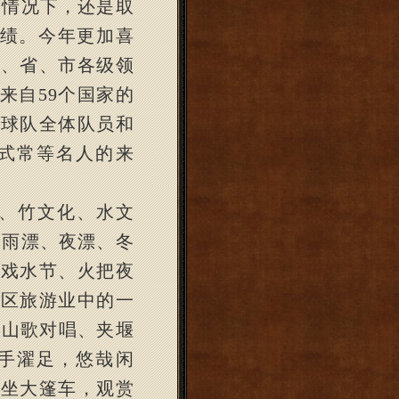
的情况下，还是取
绩。今年更加喜
部、省、市各级领
来自
59
个国家的
排球队全体队员和
式常等名人的来
、竹文化、水文
出雨漂、夜漂、冬
戏水节、火把夜
区旅游业中的一
、山歌对唱、夹堰
手濯足，悠哉闲
以坐大篷车，观赏