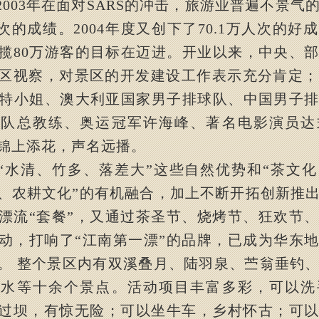
2003
年在面对
SARS
的冲击，旅游业普遍不景气
次的成绩。
2004
年度又创下了
70.1
万人次的好成
揽
80
万游客的目标在迈进。开业以来，中央、
区视察，对景区的开发建设工作表示充分肯定；
特小姐、澳大利亚国家男子排球队、中国男子
击队总教练、奥运冠军许海峰、著名电影演员达
锦上添花，声名远播。
“
水清、竹多、落差大
”
这些自然优势和
“
茶文化
、农耕文化
”
的有机融合，加上不断开拓创新推
漂流
“
套餐
”
，又通过茶圣节、烧烤节、狂欢节、
动，打响了
“
江南第一漂
”
的品牌，已成为华东地
。 整个景区内有双溪叠月、陆羽泉、苎翁垂钓
戏水等十余个景点。活动项目丰富多彩，可以洗
过坝，有惊无险；可以坐牛车，乡村怀古；可