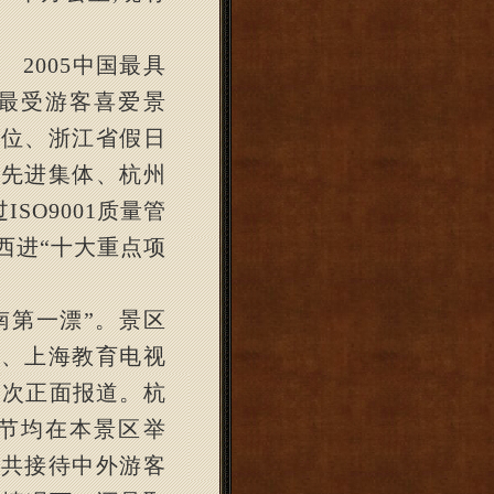
、
2005
中国最具
最受游客喜爱景
单位、浙江省假日
典先进集体、杭州
过
ISO9001
质量管
西进
“
十大重点项
南第一漂
”
。景区
视、上海教育电视
多次正面报道。杭
节均在本景区举
共接待中外游客