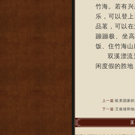
竹海。若有兴
乐，可以登上
品茗，可以在
蹦蹦极、坐
饭、住竹海山
双溪漂流
闲度假的胜地
上一篇:
欧美国家的
下一篇:
王俊雄和他
王