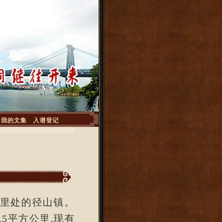
>
我的文集
入谱登记
里处的径山镇。
.5
平方公里
,
现有