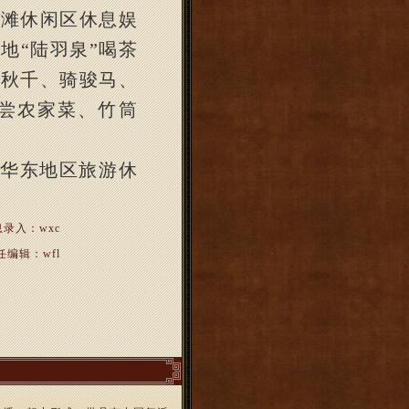
步滩休闲区休息娱
生地
“
陆羽泉
”
喝茶
荡秋千、骑骏马、
尝农家菜、竹筒
华东地区旅游休
录入：wxc
任编辑：wfl