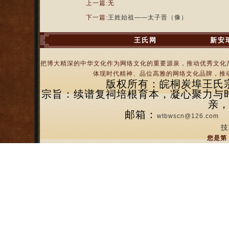
上一篇:无
下一篇:
王姓始祖——太子晋（像）
王氏网
新安
把博大精深的中华文化作为网络文化的重要源泉，推动优秀文化
体现时代精神、品位高雅的网络文化品牌，推动
版权所有：皖桐炭埠王氏宗亲
宗旨：续谱复祠培根育本，凝心聚力与
亲
邮箱：
wtbwscn@126.com
技
您是第 