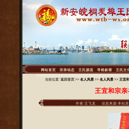
<
网站首页
宗亲动态
王氏源流
寻根叙谱
王氏文
当前位置:
返回首页
>> 名人风景 >> 名人风景 >> 
王宜和宗亲
作者:王飞龙
信息来源:本站