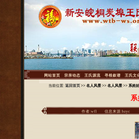
<
网站首页
宗亲动态
王氏源流
寻根叙谱
王氏文
当前位置:
返回首页
>> 名人风景 >> 名人风景 >> 系
系
作者:wfl
信息来源:bzyc