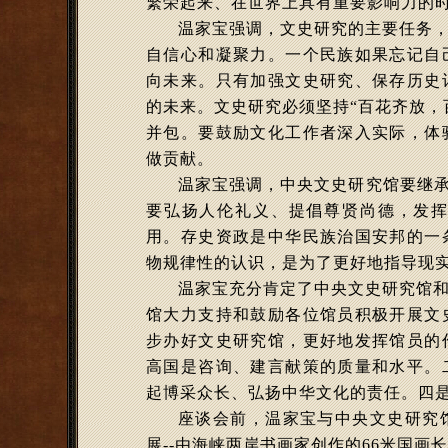
繁荣起来、在世界上具有重要影响力的
温家宝强调，文史研究的主要任务
自信心和凝聚力。一个民族如果忘记自
向未来。只有加强文史研究、保存历史
的未来。文史研究必须坚持“百花齐放，
并包。要鼓励文化工作者深入实际，体
做贡献。
温家宝强调，中央文史研究馆要继承
要弘扬人伦礼义、提倡尊贤尚德，发
用。存史资政是中华民族治国安邦的一
物规律性的认识，是为了更好地指导现
温家宝充分肯定了中央文史研究馆和
馆大力支持和鼓励各位馆员积极开展文
步办好文史研究馆，更好地发挥馆员的
高国是咨询、建言献策的质量和水平。
起博采众长、弘扬中华文化的责任。四
座谈会前，温家宝与中央文史研究
展--由海峡两岸书画家创作的66米国画