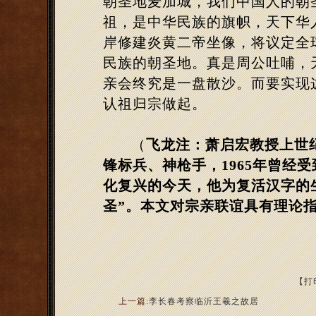
朝圣地麦加城，我们中国人的朝
祖，是中华民族的旗帜，天下华
岸修建炎黄二帝坐像，将议定全
民族的朝圣地。真是周公吐哺，
亲会终究是一盘散沙。而要实现
认祖归宗做起。
（
飞龙注：
萧启宏教授上世
锋标兵、神枪手，1965年曾经
化复兴的今天，他为复活汉字的
圣”。本文对宗亲联谊具有理论
【打
上一篇:
李长春考察临沂王羲之故居