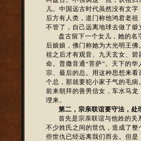
儿。中国远古时代虽然没有文字
后方有人类，道门称他鸿君老祖
不管了，自己远离地球去做了僻
盘古留下一个女儿，她的名
后娘娘，佛门称她为大光明王佛
祖之后才有观音、九天玄女、碧
命。普撒音通“菩萨”。天下的
宗、最后的总。用这种思想来看
个总，那就要犯小家子气的毛病
前来朝拜的善男信女，车水马龙
理来。
第二，宗亲联谊要守法，处
首先是宗亲联谊与他姓的关
不少姓氏之间的世仇，造成了整
些世仇已经远离我们而去。但是