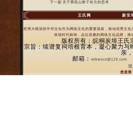
下一篇:
关于窦燕山教子有方的思考
王氏网
新安
把博大精深的中华文化作为网络文化的重要源泉，推动优秀文化
体现时代精神、品位高雅的网络文化品牌，推动
版权所有：皖桐炭埠王氏宗亲
宗旨：续谱复祠培根育本，凝心聚力与
亲
邮箱：
wtbwscn@126.com
技
您是第 