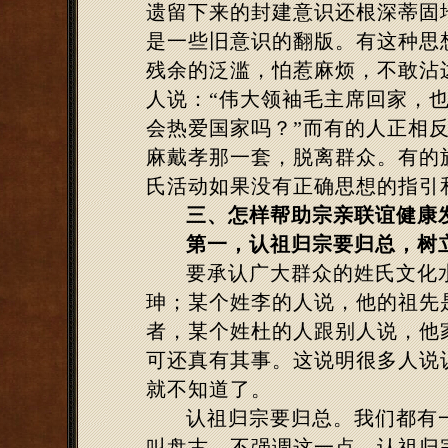
遗留下来的封建意识还根深蒂固
是一些旧意识的翻版。有这种思
残余的泛滥，怕惹麻烦，不敢沾
人说：“伟大领袖毛主席回家，
会热爱国家吗？”而有的人正相
麻戴孝那一套，脱离群众。有的
氏活动如果没有正确思想的指引
三、怎样帮助宗亲联谊健康
第一，认祖归宗要归总，树
要承认广大群众的姓氏文化
珅；某个姓李的人说，他的祖先
者，某个姓杜的人跟别人说，他
可还真有其事。这说明很多人说
就不知道了。
认祖归宗要归总。我们都有
叫盘古。不强调这一点，认祖归