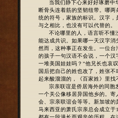
当我们静下心来好好琢磨中
断骨头连着筋的坚韧纽带。哪两
统的符号，家族的标识。汉字，
与之相比，也没有可以代替的。
不论哪里的人，语言听不懂
能达成共识。如果哪一天汉字消
然而，这种事正在发生。一位台
的孩子一句汉语不会说，一个汉
一堆美国娃娃吗？”他兄长也哀叹
国后把自己的姓也改了，姓张不
起来酸溜溜的，《百家姓》里找
宗亲联谊是侨居海外的同胞
一个关公像移居异国他乡的。寄
会、宗亲联谊会等等。新加坡的
马来西亚的萧氏宗亲总会成立于
都有一段漫长而艰辛的历程，在