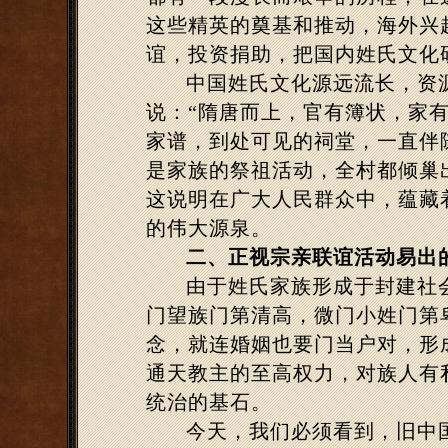
这些精英的奠基和推动，海外兴
谊，投资捐助，把国内姓氏文化
中国姓氏文化源远流长，资
说：“隋唐而上，官有簿状，家
家谱，到处可见的祠堂，一直伴
是家族的祭祖活动，全村都倾巢
这说明在广大人民群众中，蕴藏
的伟大源泉。
二、正视宗亲联谊活动易出
由于姓氏家族形成于封建社
门望族门第清高，微门小姓门第
念，就连婚姻也要门当户对，形
通天教主的至高权力，对族人有
统治的基石。
今天，我们必须看到，旧中