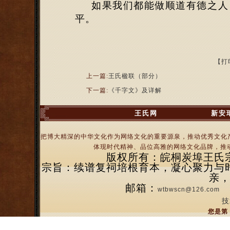
如果我们都能做顺道有德之人
平。
【打
上一篇:
王氏楹联（部分）
下一篇:
《千字文》及详解
王氏网
新安
把博大精深的中华文化作为网络文化的重要源泉，推动优秀文化
体现时代精神、品位高雅的网络文化品牌，推动
版权所有：皖桐炭埠王氏宗亲
宗旨：续谱复祠培根育本，凝心聚力与
亲
邮箱：
wtbwscn@126.com
技
您是第 