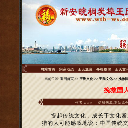
<
网站首页
宗亲动态
王氏源流
寻根叙谱
王氏文
当前位置:
返回首页
>> 王氏文化 >> 王氏文化 >> 
挽救国
作者:www
信息来源:本站原
提起传统文化，成长于文化断
猎的人可能感叹地说：中国传统