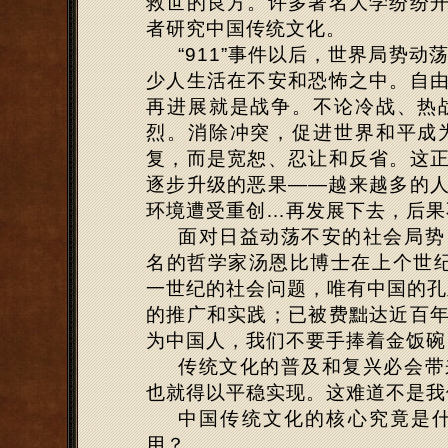
救世的良方。许多著名大学纷纷
者研究中国传统文化。
“911”事件以后，世界局势
少人生活在不安和恐怖之中。自
再进展就是战争。不论冷战、热
烈。消除冲突，促进世界和平成
复，而是宽恕、忍让和反省。这
逐步升级的恶果——越来越多的
环境遭受重创…再发展下去，后果
面对日益动荡不安的社会局势
名的哲学家汤恩比博士在上个世纪
一世纪的社会问题，唯有中国的孔
的推广和实践；已被费黜达近百
为中国人，我们不要手捧着金饭碗
传统文化的普及和复兴必会带
也就得以平稳实现。这难道不是我
中国传统文化的核心究竟是
用？