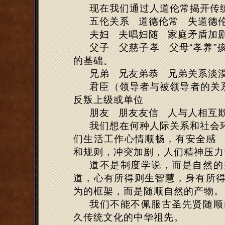
现在我们通过人道伦常揭开传
五伦关系
道德伦常
失道德
夫妇
夫唱妇随
家庭矛盾加
父子
父慈子孝
父母“孝养
的基础。
兄弟
兄友弟恭
兄弟关系淡
君臣（领导者与被领导者的关
反叛上级或单位
朋友
朋友友信
人与人相互
我们想在何种人际关系和社会
们生活工作心情顺畅，有安全感
和规则，冲突加剧，人们精神压力
道不是制度学说，而是自然的
道，心有所得则生智慧，身有所
为的框架，而是随顺自然的产物。
我们不能不佩服古圣先贤随顺
久传统文化的中华祖先。